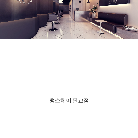
뱅스헤어 판교점