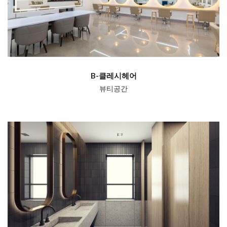
B-클레시헤어
뷰티공간