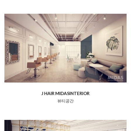
J HAIR MIDASINTERIOR
뷰티공간