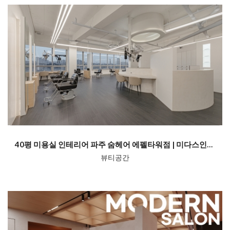
40평 미용실 인테리어 파주 숨헤어 에펠타워점 | 미다스인테리어
뷰티공간