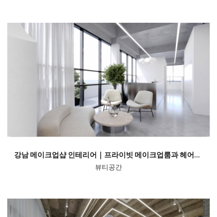
강남 메이크업샵 인테리어｜프라이빗 메이크업룸과 헤어공간 디자인 설계
뷰티공간