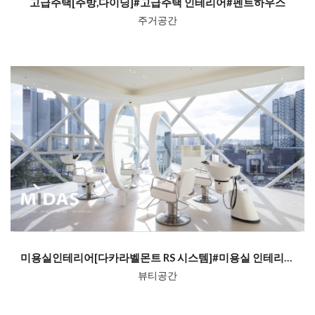
고급주택[주방,다이닝]#고급주택 인테리어#펜트하우스
주거공간
미용실인테리어[다카라벨몬트 RS 시스템]#미용실 인테리어#헤어샵인테리어
뷰티공간