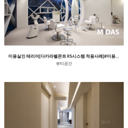
미용실인 테리어[다카라벨몬트 RS시스템 적용사례]#미용실 인테리어
뷰티공간